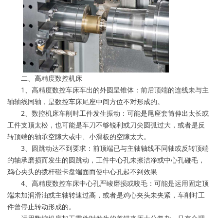
二、高精度数控机床
1、高精度数控车床车出的外圆呈锥体：前后顶端的连线未与主
轴轴线同轴，是数控车床尾座中间方位不对形成的。
2、数控机床车削时工件发生振动：可能是尾座套筒伸出太长或
工件支顶太松，也可能是车刀不够锐利或刀尖圆弧过大，或者是反
转顶端的轴承空隙大或中、小滑板的空隙太大。
3、圆跳动达不到要求：前顶端已与主轴轴线不同轴或反转顶端
的轴承磨损而发生的圆跳动，工件中心孔未擦洁净或中心孔碰毛，
鸡心央头的拨杆碰卡盘端面而使中心孔起不到效果
4、高精度数控车床中心孔严峻磨损或咬毛：可能是运用固定顶
端未加润滑油或主轴转速过高，或者是鸡心夹头未夹紧，车削时工
件曾停止转动形成的。